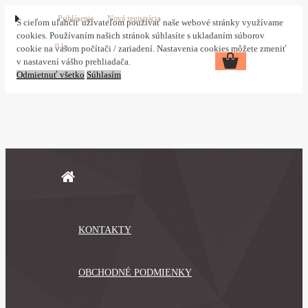
Prihlásenie
Nová registrácia
S cieľom uľahčiť užívateľom používať naše webové stránky využívame
cookies. Používaním našich stránok súhlasíte s ukladaním súborov
0 ks
cookie na vašom počítači / zariadení. Nastavenia cookies môžete zmeniť
v nastavení vášho prehliadača.
Odmietnuť všetko
Súhlasím
KONTAKTY
OBCHODNÉ PODMIENKY