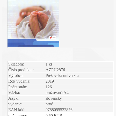
Skladom:
1 ks
Číslo produktu:
AZPU2876
Výrobca:
Prešovská univerzita
Rok vydania:
2019
Počet strán:
126
Väzba:
brožovaná A4
Jazyk:
slovenský
vydanie:
prvé
EAN kód:
9788055522876
naša cena:
9,50 EUR