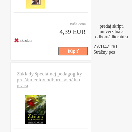
naša cena
predaj skrípt,
4,39 EUR
univerzitná a
odborná literatúra
skladom
ZWU4ZTRl
Strážny pes
Základy špeciálnej pedagogiky
pre študentov odboru sociálna
práca