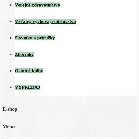
Verejné zdravotníctvo
Vzťahy, výchova, rodičovstvo
Slovníky a príručky
Zborníky
Ostatné knihy
VÝPREDAJ
E-shop
Menu